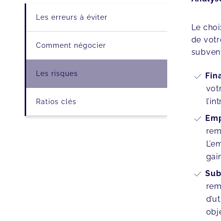
Les erreurs à éviter
Le choi
de votr
Comment négocier
subvent
Les risques
Fin
vot
l’i
Ratios clés
Emp
rem
L’e
gain
Sub
rem
d’u
obj