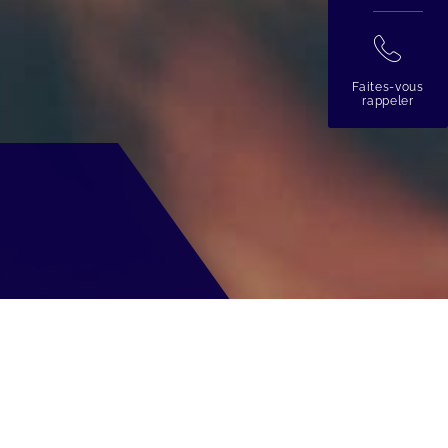
拉
Faites-vous
rappeler