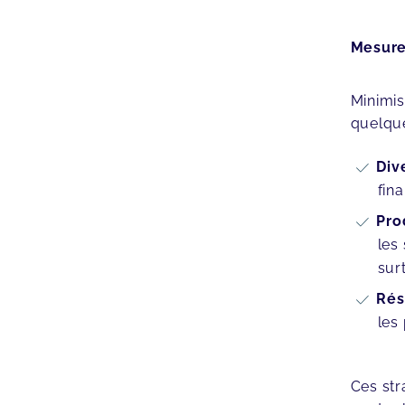
Mesure
Minimis
quelqu
Div
fin
Pro
les
sur
Rés
les
Ces str