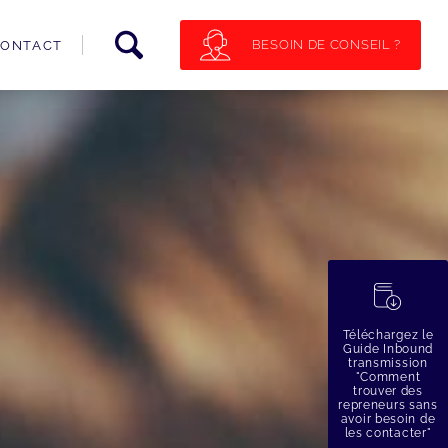
BESOIN DE CONSEIL ?
ONTACT
蠟
Téléchargez le
Guide Inbound
transmission
"Comment
trouver des
repreneurs sans
avoir besoin de
les contacter"