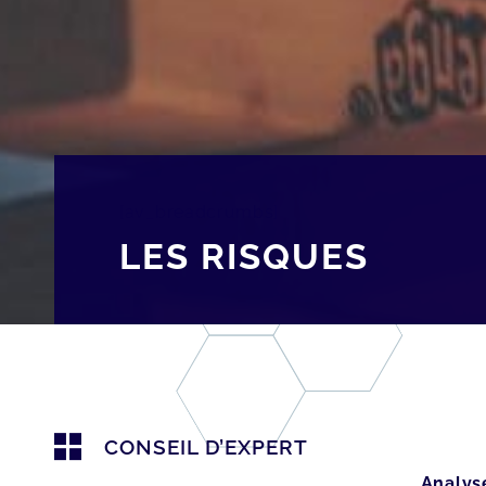
[av_breadcrumbs]
LES RISQUES
CONSEIL D’EXPERT
Analys