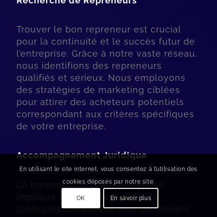
Recherche de Repreneurs
Trouver le bon repreneur est crucial
pour la continuité et le succès futur de
l’entreprise. Grâce à notre vaste réseau,
nous identifions des repreneurs
qualifiés et sérieux. Nous employons
des stratégies de marketing ciblées
pour attirer des acheteurs potentiels
correspondant aux critères spécifiques
de votre entreprise.
Accompagnement Juridique
En utilisant le site internet, vous consentez à l’utilisation des
cookies déposés par notre site.
La transmission d’une entreprise
implique de nombreux aspects
OK
En savoir plus
juridiques complexes. Nos conseillers