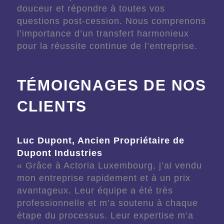
douceur et répondre à toutes vos
questions post-cession. Nous comprenons
l’importance d’un transfert harmonieux
pour la réussite continue de l’entreprise.
TÉMOIGNAGES DE NOS
CLIENTS
Luc Dupont, Ancien Propriétaire de
Dupont Industries
« Grâce à Actoria Luxembourg, j’ai vendu
mon entreprise rapidement et à un prix
avantageux. Leur équipe a été très
professionnelle et m’a soutenu à chaque
étape du processus. Leur expertise m’a