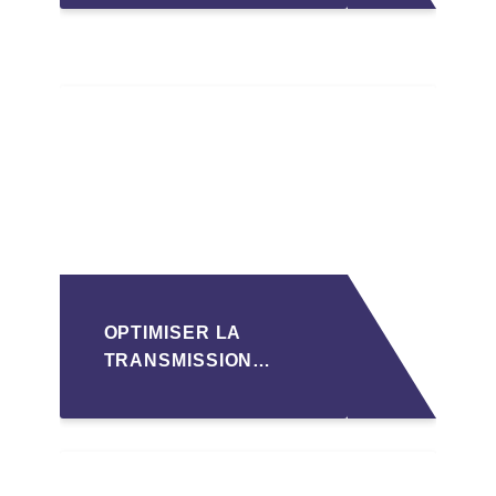
OPPORTUNITÉS ET
DÉFIS POUR LA
TRANSMISSION
FAMILIALE AU
LUXEMBOURG
OPTIMISER LA
TRANSMISSION
D'ENTREPRISE
LUXEMBOURGEOISE
VIA LES HOLDINGS
SOPARFI