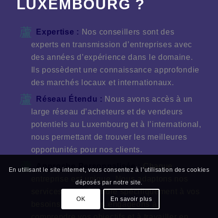
LUXEMBOURG ?
Expertise :
Nos conseillers sont des
experts en transmission d’entreprises avec
des années d’expérience dans le domaine.
Ils possèdent une connaissance approfondie
des marchés locaux et internationaux.
Réseau Étendu :
Nous avons accès à un
large réseau d’acheteurs et de vendeurs
potentiels au Luxembourg et à l’international,
nous permettant de trouver les meilleures
opportunités pour nos clients.
Approche Personnalisée
:
Chaque
En utilisant le site internet, vous consentez à l’utilisation des cookies
entreprise est unique. Nous adaptons nos
déposés par notre site.
services pour répondre spécifiquement à vos
OK
En savoir plus
besoins. Nous nous engageons à
comprendre vos objectifs et à travailler en