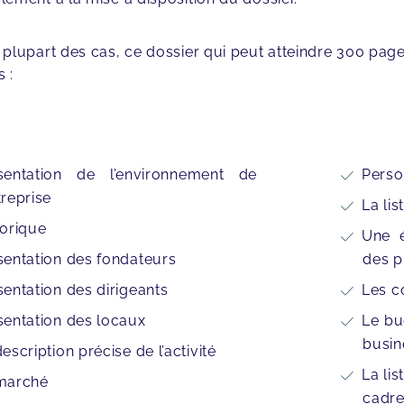
 plupart des cas, ce dossier qui peut atteindre 300 page
 :
sentation de l’environnement de
Perso
treprise
La lis
torique
Une é
sentation des fondateurs
des p
sentation des dirigeants
Les c
sentation des locaux
Le bu
busin
escription précise de l’activité
La lis
marché
cadr