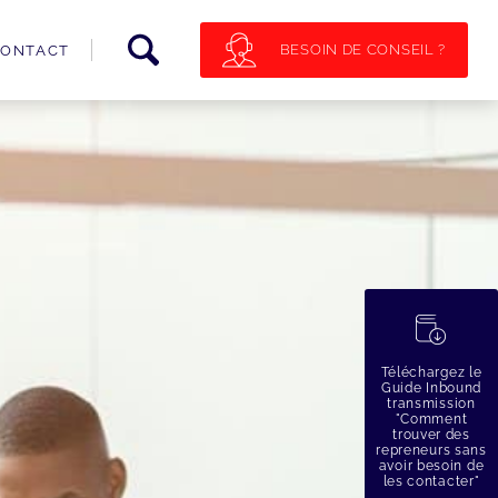
BESOIN DE CONSEIL ?
ONTACT
蠟
Téléchargez le
Guide Inbound
transmission
"Comment
trouver des
repreneurs sans
avoir besoin de
les contacter"