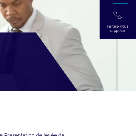
拉
Faites-vous
rappeler
e Présentation de levée de