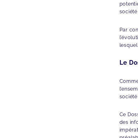
potenti
société 
Par cont
l’évolut
lesquel
Le Do
Comme s
l’ensem
société
Ce Doss
des inf
impérat
préalab