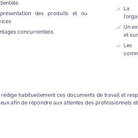
lientèle
La l
présentation des produits et ou
l’org
vices
Un ex
ntages concurrentiels
et su
Les
comme
a
rédige habituellement ces documents de travail et res
eux afin de répondre aux attentes des professionnels et 