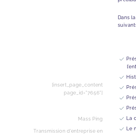
Dans la
suivants
Pré
l’en
His
[insert_page_content
Pré
page_id="7656"]
Pré
Pré
La d
Mass Ping
Le 
Transmission d'entreprise en