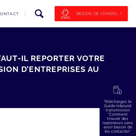
BESOIN DE CONSEIL ?
ONTACT
FAUT-IL REPORTER VOTRE
SION D’ENTREPRISES AU
蠟
Téléchargez le
Guide Inbound
transmission
"Comment
trouver des
repreneurs sans
avoir besoin de
les contacter"