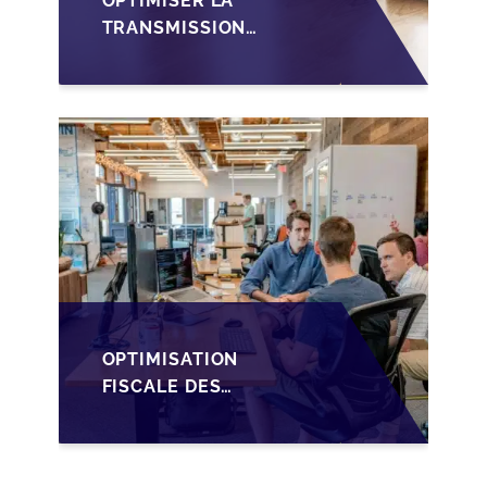
OPTIMISER LA
TRANSMISSION
D'ENTREPRISE
LUXEMBOURGEOISE
VIA LES HOLDINGS
SOPARFI
OPTIMISATION
FISCALE DES
TRANSMISSIONS VIA
LA HOLDING SOPARFI
AU LUXEMBOURG