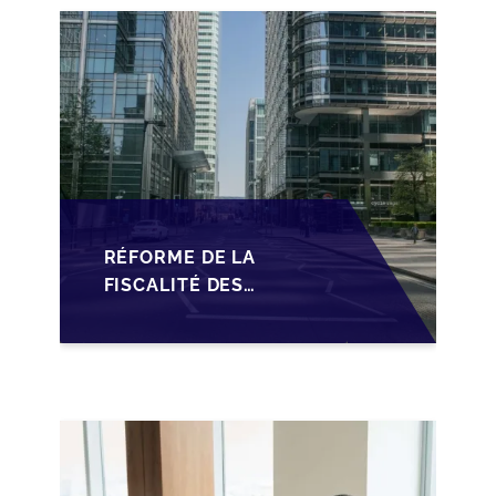
VIA LA
STRUCTURATION
SOPARFI
RÉFORME DE LA
FISCALITÉ DES
SOPARFI :
OPPORTUNITÉS ET
DÉFIS POUR LA
TRANSMISSION
FAMILIALE AU
LUXEMBOURG