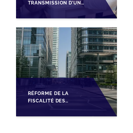
TRANSMISSION D’UNE
PME
LUXEMBOURGEOISE
VIA LA
STRUCTURATION
SOPARFI
RÉFORME DE LA
FISCALITÉ DES
SOPARFI :
OPPORTUNITÉS ET
DÉFIS POUR LA
TRANSMISSION