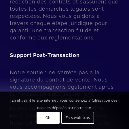
rédaction des contrats et s’assurent que
toutes les démarches légales sont
respectées. Nous vous guidons à
travers chaque étape juridique pour
garantir une transaction fluide et
conforme aux réglementations.
Support Post-Transaction
Notre soutien ne s’arrête pas à la
signature du contrat de vente. Nous
vous accompagnons également après
la transaction pour assurer une
transition en douceur et répondre à
En utilisant le site internet, vous consentez à l’utilisation des
toutes vos questions post-cession.
cookies déposés par notre site.
Nous comprenons l’importance d’un
OK
En savoir plus
transfert harmonieux pour la réussite