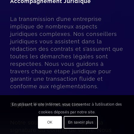
Accompagnement Juridique
La transmission d’une entreprise
implique de nombreux aspects
juridiques complexes. Nos conseillers
juridiques vous assistent dans la
rédaction des contrats et s’assurent que
toutes les démarches légales sont
respectées. Nous vous guidons à
travers chaque étape juridique pour
garantir une transaction fluide et
conforme aux réglementations.
Support Post-Transaction
En utilisant le site internet, vous consentez à l’utilisation des
cookies déposés par notre site.
Notre soutien ne s’arrête pas à la
OK
En savoir plus
signature du contrat de vente. Nous