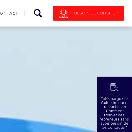
BESOIN DE CONSEIL ?
ONTACT
蠟
Téléchargez le
Guide Inbound
transmission
"Comment
trouver des
repreneurs sans
avoir besoin de
les contacter"