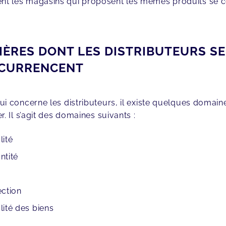
t les magasins qui proposent les mêmes produits se co
ÈRES DONT LES DISTRIBUTEURS SE
CURRENCENT
ui concerne les distributeurs, il existe quelques domai
r. Il s’agit des domaines suivants :
lité
ntité
ection
lité des biens