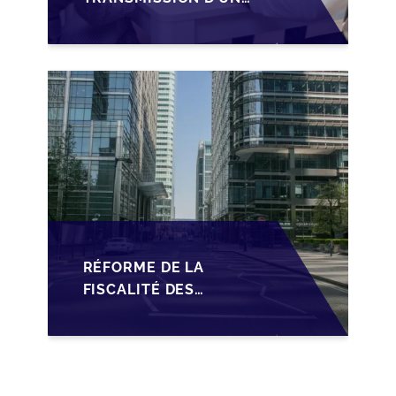
PME
LUXEMBOURGEOISE
VIA LA
STRUCTURATION
SOPARFI
RÉFORME DE LA
FISCALITÉ DES
SOPARFI :
OPPORTUNITÉS ET
DÉFIS POUR LA
TRANSMISSION