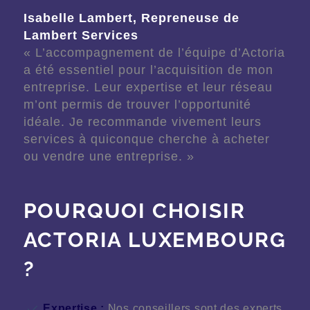
Isabelle Lambert, Repreneuse de
Lambert Services
« L’accompagnement de l’équipe d’Actoria
a été essentiel pour l’acquisition de mon
entreprise. Leur expertise et leur réseau
m’ont permis de trouver l’opportunité
idéale. Je recommande vivement leurs
services à quiconque cherche à acheter
ou vendre une entreprise. »
POURQUOI CHOISIR
ACTORIA LUXEMBOURG
?
Expertise :
Nos conseillers sont des experts