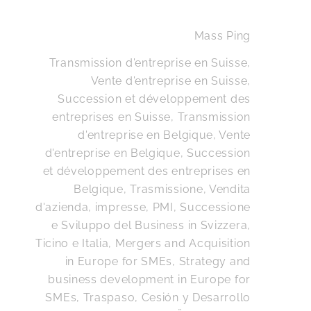
Services financiers et Fintech
Mass Ping
Transmission d'entreprise en Suisse,
Services professionnels
Vente d'entreprise en Suisse,
Succession et développement des
Technologie de l’Information,
entreprises en Suisse
,
Transmission
Digital, Média et Réseaux
d'entreprise en Belgique, Vente
d'entreprise en Belgique, Succession
Transports
et développement des entreprises en
Belgique
,
Trasmissione, Vendita
d'azienda, impresse, PMI, Successione
e Sviluppo del Business in Svizzera,
Ticino e Italia
,
Mergers and Acquisition
in Europe for SMEs, Strategy and
business development in Europe for
SMEs
,
Traspaso, Cesión y Desarrollo