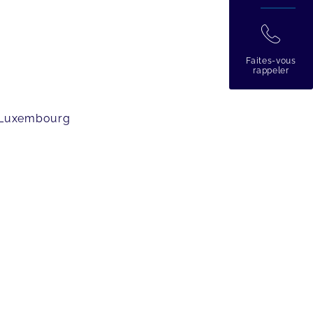
拉
Faites-vous
rappeler
u Luxembourg