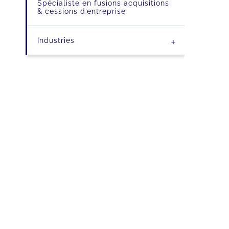
Spécialiste en fusions acquisitions
& cessions d’entreprise
+
Industries
Aéronautique & Aérospatial au
Luxembourg
Alimentation – Agriculture
Bâtiment – Construction
Chimie
Communication
Comptabilité et Fiduciaire